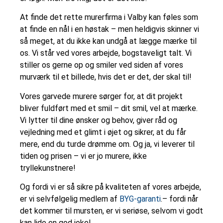
At finde det rette murerfirma i Valby kan føles som
at finde en nål i en høstak – men heldigvis skinner vi
så meget, at du ikke kan undgå at lægge mærke til
os. Vi står ved vores arbejde, bogstaveligt talt. Vi
stiller os gerne op og smiler ved siden af vores
murværk til et billede, hvis det er det, der skal til!
Vores garvede murere sørger for, at dit projekt
bliver fuldført med et smil – dit smil, vel at mærke.
Vi lytter til dine ønsker og behov, giver råd og
vejledning med et glimt i øjet og sikrer, at du får
mere, end du turde drømme om. Og ja, vi leverer til
tiden og prisen – vi er jo murere, ikke
tryllekunstnere!
Og fordi vi er så sikre på kvaliteten af vores arbejde,
er vi selvfølgelig medlem af
BYG-garanti
.– fordi når
det kommer til mursten, er vi seriøse, selvom vi godt
kan lide en god joke!