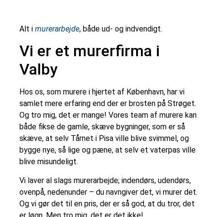
Alt i
murerarbejde
, både ud- og indvendigt.
Vi er et murerfirma i
Valby
Hos os, som murere i hjertet af København, har vi
samlet mere erfaring end der er brosten på Strøget.
Og tro mig, det er mange! Vores team af murere kan
både fikse de gamle, skæve bygninger, som er så
skæve, at selv Tårnet i Pisa ville blive svimmel, og
bygge nye, så lige og pæne, at selv et vaterpas ville
blive misundeligt.
Vi laver al slags murerarbejde; indendørs, udendørs,
ovenpå, nedenunder – du navngiver det, vi murer det.
Og vi gør det til en pris, der er så god, at du tror, det
er løgn. Men tro mig, det er det ikke!