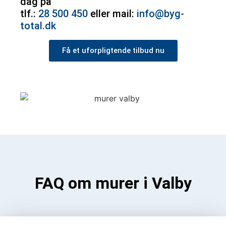
dag på
tlf.:
28 500 450
eller mail:
info@byg-
total.dk
Få et uforpligtende tilbud nu
FAQ om murer i Valby