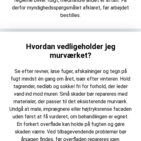
reglerne bliver fulgt, medmindre andet er aftalt. Få
derfor myndighedsspørgsmålet afklaret, før arbejdet
bestilles.
Hvordan vedligeholder jeg
murværket?
Se efter revner, løse fuger, afskalninger og tegn på
fugt mindst én gang om året, især efter vinteren. Hold
tagrender, nedløb og sokkel fri for forhold, der leder
vand ind mod muren. Små skader bør repareres med
materialer, der passer til det eksisterende murværk.
Undgå at male, imprægnere eller højtryksrense facaden
uden først at få vurderet, om behandlingen er egnet.
En forkert overflade kan holde på fugten og gøre
skaden værre. Ved tilbagevendende problemer bør
årsagen findes, før overfladen repareres igen.