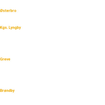
Østerbro
Tømrermester Østerbro
Kgs. Lyngby
Badeværelse Kgs. Lyngby
Tagpap Kgs. Lyngby
Greve
Nyt tag i Greve
Tagpap i Greve
Brøndby
Nyt tag i Brøndby