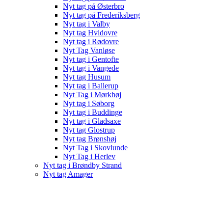
Nyt tag på Østerbro
Nyt tag på Frederiksberg
Nyt tag i Valby
Nyt tag Hvidovre
Nyt tag i Rødovre
Nyt Tag Vanløse
Nyt tag i Gentofte
Nyt tag i Vangede
Nyt tag Husum
Nyt tag i Ballerup
Nyt Tag i Mørkhøj
Nyt tag i Søborg
Nyt tag i Buddinge
Nyt tag i Gladsaxe
Nyt tag Glostrup
Nyt tag Brønshøj
Nyt Tag i Skovlunde
Nyt Tag i Herlev
Nyt tag i Brøndby Strand
Nyt tag Amager