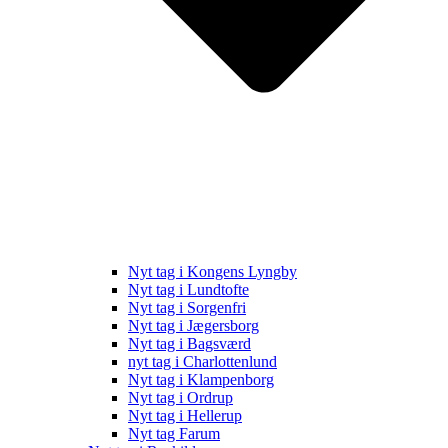
Nyt tag i Kongens Lyngby
Nyt tag i Lundtofte
Nyt tag i Sorgenfri
Nyt tag i Jægersborg
Nyt tag i Bagsværd
nyt tag i Charlottenlund
Nyt tag i Klampenborg
Nyt tag i Ordrup
Nyt tag i Hellerup
Nyt tag Farum