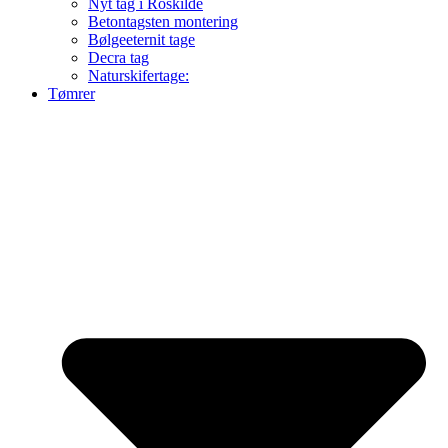
Nyt tag i Roskilde
Betontagsten montering
Bølgeeternit tage
Decra tag
Naturskifertage:
Tømrer