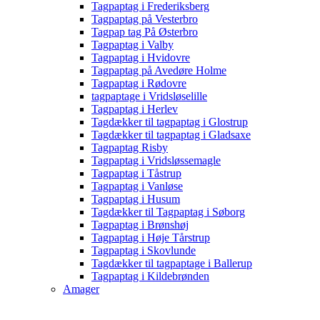
Tagpaptag i Frederiksberg
Tagpaptag på Vesterbro
Tagpap tag På Østerbro
Tagpaptag i Valby
Tagpaptag i Hvidovre
Tagpaptag på Avedøre Holme
Tagpaptag i Rødovre
tagpaptage i Vridsløselille
Tagpaptag i Herlev
Tagdækker til tagpaptag i Glostrup
Tagdækker til tagpaptag i Gladsaxe
Tagpaptag Risby
Tagpaptag i Vridsløssemagle
Tagpaptag i Tåstrup
Tagpaptag i Vanløse
Tagpaptag i Husum
Tagdækker til Tagpaptag i Søborg
Tagpaptag i Brønshøj
Tagpaptag i Høje Tårstrup
Tagpaptag i Skovlunde
Tagdækker til tagpaptage i Ballerup
Tagpaptag i Kildebrønden
Amager