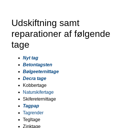
Udskiftning samt
reparationer af følgende
tage
Nyt tag
Betontagsten
Bølgeeternittage
Decra tage
Kobbertage
Naturskifertage
Skifereternittage
Tagpap
Tagrender
Tegltage
Zinktage