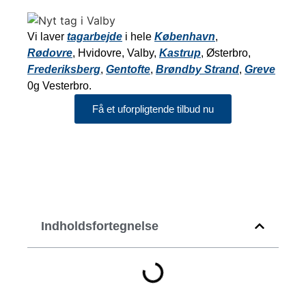
Vi laver
tagarbejde
i hele
København
,
Rødovre
, Hvidovre, Valby,
Kastrup
, Østerbro,
Frederiksberg
,
Gentofte
,
Brøndby Strand
,
Greve
0g Vesterbro.
Få et uforpligtende tilbud nu
Indholdsfortegnelse