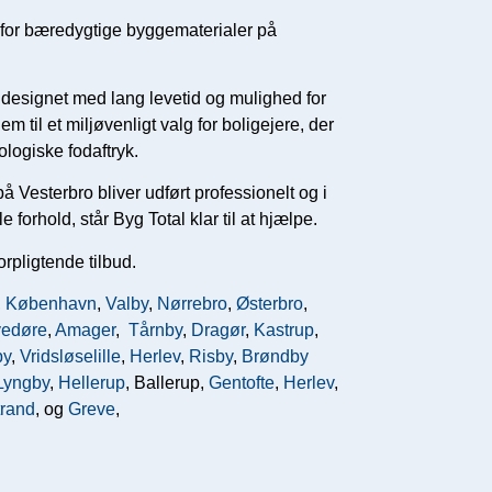
 for bæredygtige byggematerialer på
designet med lang levetid og mulighed for
 til et miljøvenligt valg for boligejere, der
logiske fodaftryk.
 på Vesterbro bliver udført professionelt og i
orhold, står Byg Total klar til at hjælpe.
forpligtende tilbud.
,
København
,
Valby
,
Nørrebro
,
Østerbro
,
edøre
,
Amager
,
Tårnby
,
Dragør
,
Kastrup
,
by
,
Vridsløselille
,
Herlev
,
Risby
,
Brøndby
Lyngby
,
Hellerup
, Ballerup,
Gentofte
,
Herlev
,
trand
, og
Greve
,