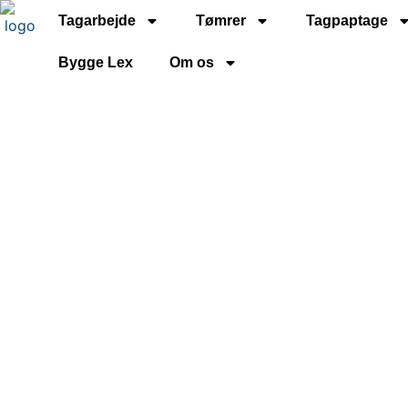
Tagarbejde
Tømrer
Tagpaptage
Bygge Lex
Om os
Tagdækk