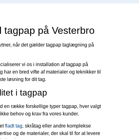
l tagpap på Vesterbro
partner, når det gælder tagpap taglægning på
liserer vi os i installation af tagpap på
 har en bred vifte af materialer og teknikker til
te løsning for dit tag.
itet i tagpap
d en række forskellige typer tagpap, hver valgt
kke behov og krav fra vores kunder.
 et
fladt tag,
skråtag eller andre komplekse
rtise og de materialer, der skal til for at levere