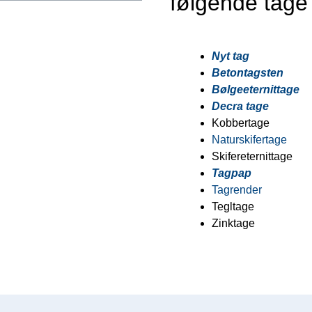
følgende tage
Nyt tag
Betontagsten
Bølgeeternittage
Decra tage
Kobbertage
Naturskifertage
Skifereternittage
Tagpap
Tagrender
Tegltage
Zinktage