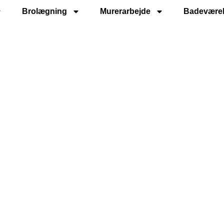
Brolægning
Murerarbejde
Badevære
er til Tagpaptag på V