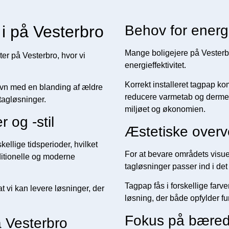
i på Vesterbro
Behov for energie
Mange boligejere på Vesterbr
ter på Vesterbro, hvor vi
energieffektivitet.
Korrekt installeret tagpap k
avn med en blanding af ældre
reducere varmetab og dermed
tagløsninger.
miljøet og økonomien.
 og -stil
Æstetiske overv
kellige tidsperioder, hvilket
For at bevare områdets visue
ditionelle og moderne
tagløsninger passer ind i det
Tagpap fås i forskellige farve
at vi kan levere løsninger, der
løsning, der både opfylder fu
Fokus på bæred
å Vesterbro