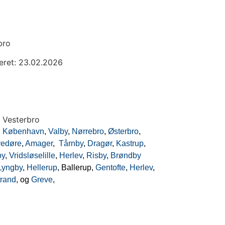
bro
eret: 23.02.2026
,
København
,
Valby
,
Nørrebro
,
Østerbro
,
edøre
,
Amager
,
Tårnby
,
Dragør
,
Kastrup
,
by
,
Vridsløselille
,
Herlev
,
Risby
,
Brøndby
Lyngby
,
Hellerup
, Ballerup,
Gentofte
,
Herlev
,
trand
, og
Greve
,