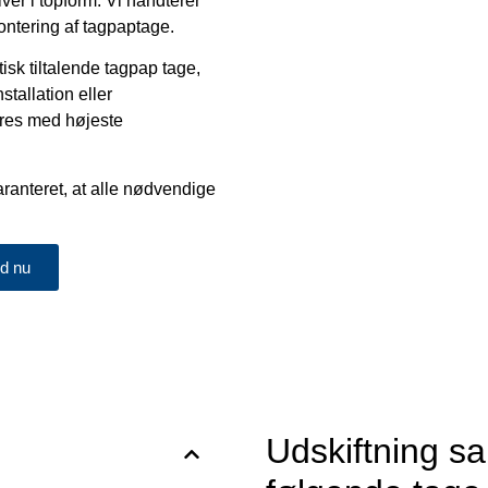
iver i topform. Vi håndterer
ontering af tagpaptage.
tisk tiltalende tagpap tage,
stallation eller
øres med højeste
ranteret, at alle nødvendige
ud nu
Udskiftning sa