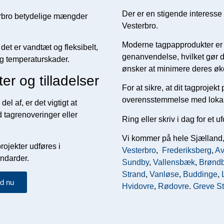
Der er en stigende interesse
erbro betydelige mængder
Vesterbro.
Moderne tagpapprodukter er 
 det er vandtæt og fleksibelt,
genanvendelse, hvilket gør dem
 og temperaturskader.
ønsker at minimere deres øko
r og tilladelser
For at sikre, at dit tagprojekt
overensstemmelse med lokale f
 af, er det vigtigt at
 tagrenoveringer eller
Ring eller skriv i dag for et u
Vi kommer på hele Sjælland
projekter udføres i
Vesterbro
,
Frederiksberg
,
Av
ndarder.
Sundby
,
Vallensbæk
,
Brønd
Strand
,
Vanløse
,
Buddinge
,
ud nu
Hvidovre
,
Rødovre
.
Greve S