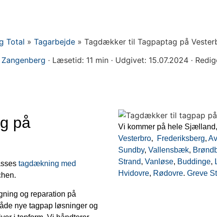
g Total
»
Tagarbejde
»
Tagdækker til Tagpaptag på Vester
 Zangenberg
·
Læsetid: 11 min
·
Udgivet: 15.07.2024
·
Redig
ag på
Vi kommer på hele Sjælland
Vesterbro
,
Frederiksberg
,
Av
Sundby
,
Vallensbæk
,
Brønd
Strand
,
Vanløse
,
Buddinge
,
lasses
tagdækning med
Hvidovre
,
Rødovre
.
Greve S
chen.
ægning og reparation på
både nye tagpap løsninger og