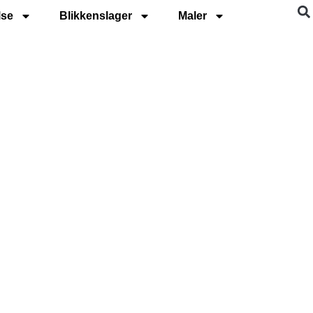
lse
Blikkenslager
Maler
esterbro