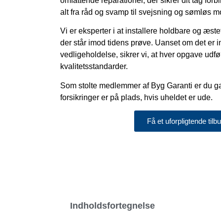
omfattende reparationer, der sikrer dit tag forbl
alt fra råd og svamp til svejsning og sømløs m
Vi er eksperter i at installere holdbare og æste
der står imod tidens prøve. Uanset om det er in
vedligeholdelse, sikrer vi, at hver opgave udf
kvalitetsstandarder.
Som stolte medlemmer af Byg Garanti er du ga
forsikringer er på plads, hvis uheldet er ude.
Få et uforpligtende tilb
Indholdsfortegnelse