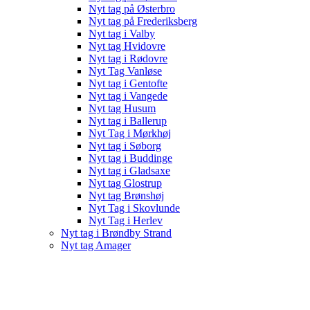
Nyt tag på Østerbro
Nyt tag på Frederiksberg
Nyt tag i Valby
Nyt tag Hvidovre
Nyt tag i Rødovre
Nyt Tag Vanløse
Nyt tag i Gentofte
Nyt tag i Vangede
Nyt tag Husum
Nyt tag i Ballerup
Nyt Tag i Mørkhøj
Nyt tag i Søborg
Nyt tag i Buddinge
Nyt tag i Gladsaxe
Nyt tag Glostrup
Nyt tag Brønshøj
Nyt Tag i Skovlunde
Nyt Tag i Herlev
Nyt tag i Brøndby Strand
Nyt tag Amager