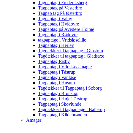
Tagpaptag i Frederiksberg
Tagpaptag på Vesterbro
Tagpap tag På Østerbro
Tagpaptag i Valby
Tagpaptag i Hvidovre
Tagpaptag på Avedøre Holme
Tagpaptag i Rødovre
tagpaptage i Vridsløselille
Tagpaptag i Herlev
Tagdækker til tagpaptag i Glostrup
Tagdækker til tagpaptag i Gladsaxe
Tagpaptag Risby
Tagpaptag i Vridsløssemagle
Tagpaptag i Tåstrup
Tagpaptag i Vanløse
Tagpaptag i Husum
Tagdækker til Tagpaptag i Søborg
Tagpaptag i Brønshøj
Tagpaptag i Høje Tårstrup
Tagpaptag i Skovlunde
Tagdækker til tagpaptage i Ballerup
Tagpaptag i Kildebrønden
Amager