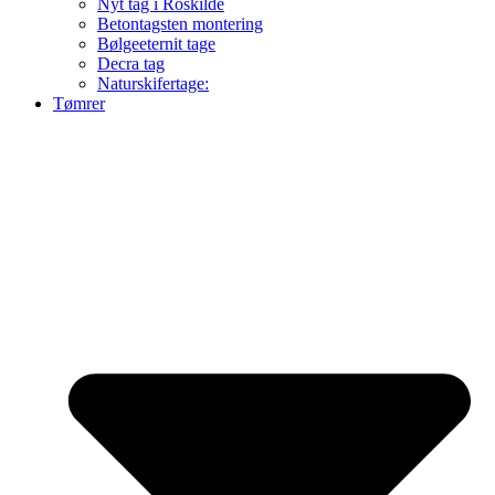
Nyt tag i Roskilde
Betontagsten montering
Bølgeeternit tage
Decra tag
Naturskifertage:
Tømrer