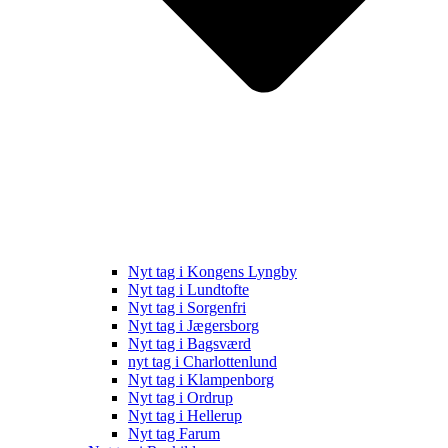
Nyt tag i Kongens Lyngby
Nyt tag i Lundtofte
Nyt tag i Sorgenfri
Nyt tag i Jægersborg
Nyt tag i Bagsværd
nyt tag i Charlottenlund
Nyt tag i Klampenborg
Nyt tag i Ordrup
Nyt tag i Hellerup
Nyt tag Farum