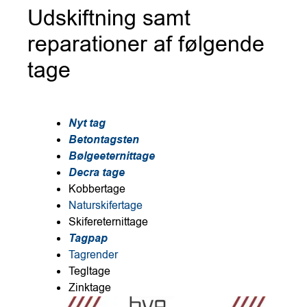
Udskiftning samt
reparationer af følgende
tage
Nyt tag
Betontagsten
Bølgeeternittage
Decra tage
Kobbertage
Naturskifertage
Skifereternittage
Tagpap
Tagrender
Tegltage
Zinktage