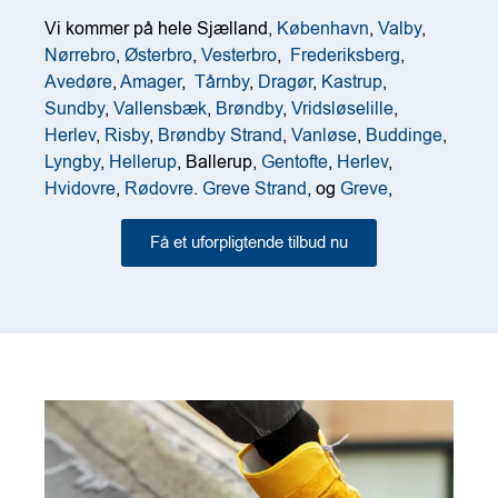
Vi kommer på hele Sjælland,
København
,
Valby
,
Nørrebro
,
Østerbro
,
Vesterbro
,
Frederiksberg
,
Avedøre
,
Amager
,
Tårnby
,
Dragør
,
Kastrup
,
Sundby
,
Vallensbæk
,
Brøndby
,
Vridsløselille
,
Herlev
,
Risby
,
Brøndby Strand
,
Vanløse
,
Buddinge
,
Lyngby
,
Hellerup
, Ballerup,
Gentofte
,
Herlev
,
Hvidovre
,
Rødovre
.
Greve Strand
, og
Greve
,
Få et uforpligtende tilbud nu