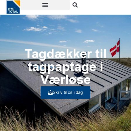
Tagdækker til
tagpaptage i
Værløse
Skriv til os i dag