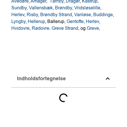
Avedøre
,
Amager
,
Tårnby
,
Dragør
,
Kastrup
,
Sundby
,
Vallensbæk
,
Brøndby
,
Vridsløselille
,
Herlev
,
Risby
,
Brøndby Strand
,
Vanløse
,
Buddinge
,
Lyngby
,
Hellerup
, Ballerup,
Gentofte
,
Herlev
,
Hvidovre
,
Rødovre
.
Greve Strand
, og
Greve
,
Indholdsfortegnelse