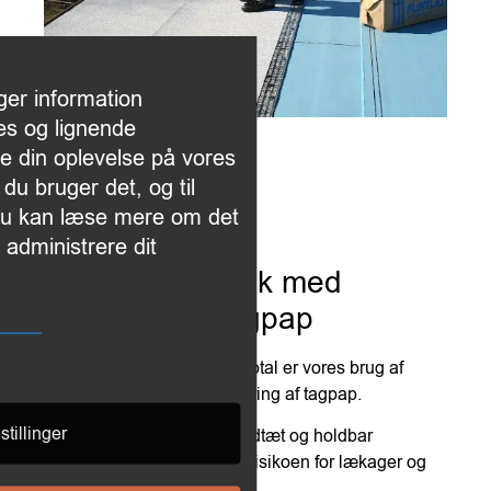
ger information
es og lignende
re din oplevelse på vores
du bruger det, og til
Du kan læse mere om det
g administrere dit
Avanceret teknik med
svejsning af tagpap
En særlig styrke ved Byg Total er vores brug af
svejsning til sømløs montering af tagpap.
stillinger
Denne teknik sikrer en vandtæt og holdbar
forsegling, som minimerer risikoen for lækager og
forlænger tagets levetid.